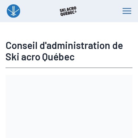
Devenir bénévole
Conseil d'administration de
Ski acro Québec
Accueil
À propos
Inscriptions et Renouvellements
Ski acro Québec
Conseil administratif
Équipe Québec
Avantages