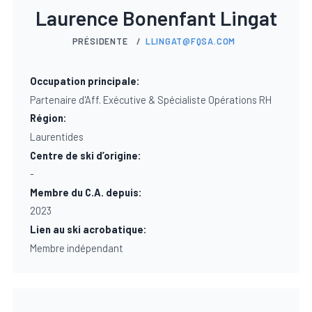
Membres du personnel
Inscrire un membre
Dons & initiatives
Équipe de bosses du Québec
Laurence Bonenfant Lingat
PRÉSIDENTE
/
LLINGAT@FQSA.COM
Inscrire un club de ski
Événements et Résultats
Équipe de sauts du Québec
Occupation principale:
Partenaire d'Aff. Exécutive & Spécialiste Opérations RH
Trouver un club de ski
Ressources utiles
Équipe de slopestyle du Québec
Région:
Laurentides
Programmes sport-études
Centre de ski d’origine:
Travailler avec nous
Ressources générales
-
Membre du C.A. depuis:
Nouvelles
Ressources pour entraîneurs
2023
Lien au ski acrobatique:
Membre indépendant
Faire un don
Nous contacter