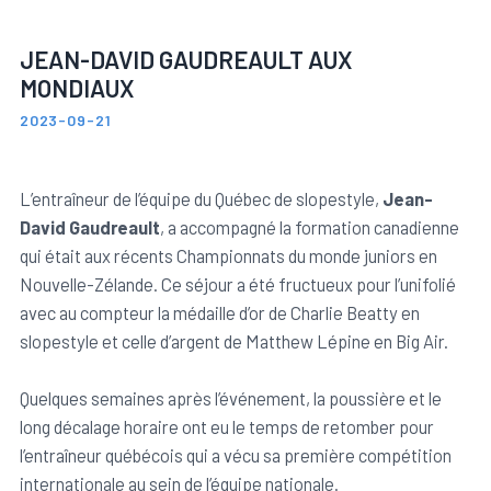
Membres du personnel
Inscrire un membre
Dons & initiatives
Équipe de bosses du Québec
JEAN-DAVID GAUDREAULT AUX
MONDIAUX
Inscrire un club de ski
Événements et Résultats
Équipe de sauts du Québec
2023-09-21
Trouver un club de ski
Ressources utiles
Équipe de slopestyle du Québec
L’entraîneur de l’équipe du Québec de slopestyle,
Jean-
David Gaudreault
, a accompagné la formation canadienne
Programmes sport-études
Travailler avec nous
Ressources générales
qui était aux récents Championnats du monde juniors en
Nouvelle-Zélande. Ce séjour a été fructueux pour l’unifolié
avec au compteur la médaille d’or de Charlie Beatty en
Nouvelles
Ressources pour entraîneurs
slopestyle et celle d’argent de Matthew Lépine en Big Air.
Quelques semaines après l’événement, la poussière et le
Faire un don
long décalage horaire ont eu le temps de retomber pour
l’entraîneur québécois qui a vécu sa première compétition
Nous contacter
internationale au sein de l’équipe nationale.