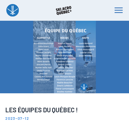
Devenir bénévole
Accueil
À propos
Inscriptions et Renouvellements
Ski acro Québec
LES ÉQUIPES DU QUÉBEC !
Conseil administratif
Équipe Québec
Avantages
2023-07-12