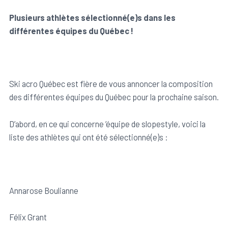
Membres du personnel
Inscrire un membre
Dons & initiatives
Équipe de bosses du Québec
Plusieurs athlètes sélectionné(e)s dans les
différentes équipes du Québec !
Inscrire un club de ski
Événements et Résultats
Équipe de sauts du Québec
Trouver un club de ski
Ressources utiles
Équipe de slopestyle du Québec
Ski acro Québec est fière de vous annoncer la composition
des différentes équipes du Québec pour la prochaine saison.
Programmes sport-études
Travailler avec nous
Ressources générales
D’abord, en ce qui concerne ’équipe de slopestyle, voici la
liste des athlètes qui ont été sélectionné(e)s :
Nouvelles
Ressources pour entraîneurs
Faire un don
Annarose Boulianne
Félix Grant
Nous contacter