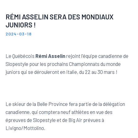
Membres du personnel
Inscrire un membre
Dons & initiatives
Équipe de bosses du Québec
RÉMI ASSELIN SERA DES MONDIAUX
JUNIORS !
Inscrire un club de ski
Événements et Résultats
Équipe de sauts du Québec
2024-03-18
Trouver un club de ski
Ressources utiles
Équipe de slopestyle du Québec
Le Québécois
Rémi Asselin
rejoint l'équipe canadienne de
Slopestyle pour les prochains Championnats du monde
Programmes sport-études
Travailler avec nous
Ressources générales
juniors qui se dérouleront en Italie, du 22 au 30 mars !
Nouvelles
Ressources pour entraîneurs
Le skieur de la Belle Province fera partie de la délégation
canadienne, qui comptera neuf athlètes en vue des
Faire un don
épreuves de Slopestyle et de Big Air prévues à
Livigno/Mottolino.
Nous contacter