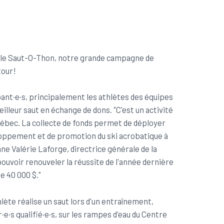
, le Saut-O-Thon, notre grande campagne de
tour!
ipant·e·s, principalement les athlètes des équipes
illeur saut en échange de dons. "C'est un activité
ébec. La collecte de fonds permet de déployer
eloppement et de promotion du ski acrobatique à
ne Valérie Laforge, directrice générale de la
ouvoir renouveler la réussite de l'année dernière
e 40 000 $."
hlète réalise un saut lors d'un entraînement,
·e·s qualifié·e·s, sur les rampes d'eau du Centre